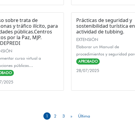
o sobre trata de
Prácticas de seguridad y
onas y tráfico ilícito, para
sostenibilidad turística en
dades públicas.Centros
actividad de tubbing.
cos por la Paz, MJP.
EXTENSIÓN
DEPREDI
Elaborar un Manual de
ENSIÓN
procedimientos y seguridad pa
mentar curso virtual a
APROBADO
tuciones públicas…
28/07/2025
OBADO
7/2025
1
2
3
»
Última