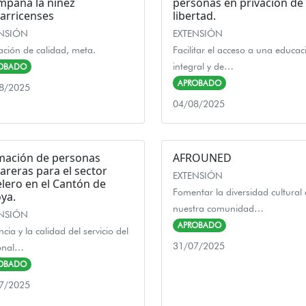
mpaña la niñez
personas en privación de
arricenses
libertad.
ENSIÓN
EXTENSIÓN
ción de calidad, meta.
Facilitar el acceso a una educac
integral y de…
OBADO
APROBADO
8/2025
04/08/2025
mación de personas
AFROUNED
reras para el sector
EXTENSIÓN
lero en el Cantón de
Fomentar la diversidad cultural
ya.
nuestra comunidad…
ENSIÓN
APROBADO
encia y la calidad del servicio del
31/07/2025
onal…
OBADO
7/2025