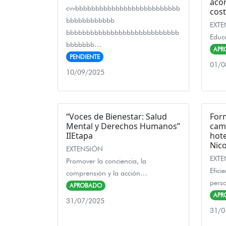
aco
cvvbbbbbbbbbbbbbbbbbbbbbbbbbb
cost
bbbbbbbbbbbb
EXT
bbbbbbbbbbbbbbbbbbbbbbbbbbbb
Educa
bbbbbbb…
APR
PENDIENTE
01/0
10/09/2025
“Voces de Bienestar: Salud
For
Mental y Derechos Humanos”
cama
IIEtapa
hote
Nico
EXTENSIÓN
EXT
Promover la conciencia, la
Efici
comprensión y la acción…
pers
APROBADO
APR
31/07/2025
31/0