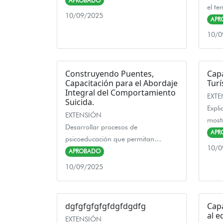
APROBADO
el t
10/09/2025
APR
10/0
Construyendo Puentes,
Cap
Capacitación para el Abordaje
Turí
Integral del Comportamiento
EXT
Suicida.
Expli
EXTENSIÓN
mostr
Desarrollar procesos de
APR
psicoeducación que permitan…
10/0
APROBADO
10/09/2025
dgfgfgfgfgfdgfdgdfg
Capa
al e
EXTENSIÓN